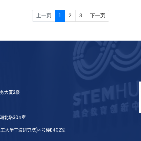
上一页
1
2
3
下一页
务大厦2楼
洲北塔304室
工大学宁波研究院)4号楼B402室